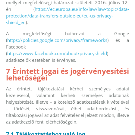
mellyel megfelelőségi határozat született 2016. július 12-
én (
https://ec.europa.eu/info/law/law-topic/data-
protection/data-transfers-outside-eu/eu-us-privacy-
shield_en
).
A megfelelőségi határozat a Google
(
https://policies.google.com/privacy/frameworks
) és a
Facebook
(
https://www.facebook.com/about/privacyshield
)
adatkezelők esetében is érvényes.
7 Érintett jogai és jogérvényesítési
lehetőségei
Az érintett tájékoztatást kérhet személyes adatai
kezeléséről, valamint kérheti személyes adatainak
helyesbítését, illetve – a kötelező adatkezelések kivételével
– törlését, visszavonását, élhet adathordozási-, és
tiltakozási jogával az adat felvételénél jelzett módon, illetve
az adatkezelő fenti elérhetőségein.
7.1 Tájékoztatáshoz való jog