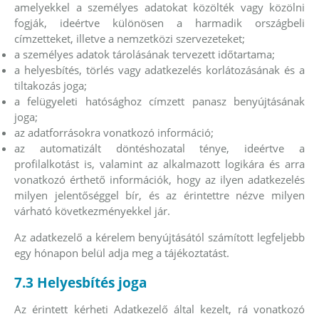
amelyekkel a személyes adatokat közölték vagy közölni
fogják, ideértve különösen a harmadik országbeli
címzetteket, illetve a nemzetközi szervezeteket;
a személyes adatok tárolásának tervezett időtartama;
a helyesbítés, törlés vagy adatkezelés korlátozásának és a
tiltakozás joga;
a felügyeleti hatósághoz címzett panasz benyújtásának
joga;
az adatforrásokra vonatkozó információ;
az automatizált döntéshozatal ténye, ideértve a
profilalkotást is, valamint az alkalmazott logikára és arra
vonatkozó érthető információk, hogy az ilyen adatkezelés
milyen jelentőséggel bír, és az érintettre nézve milyen
várható következményekkel jár.
Az adatkezelő a kérelem benyújtásától számított legfeljebb
egy hónapon belül adja meg a tájékoztatást.
7.3 Helyesbítés joga
Az érintett kérheti Adatkezelő által kezelt, rá vonatkozó