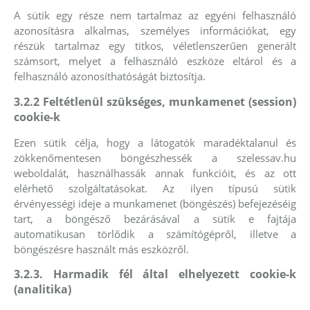
A sütik egy része nem tartalmaz az egyéni felhasználó
azonosításra alkalmas, személyes információkat, egy
részük tartalmaz egy titkos, véletlenszerűen generált
számsort, melyet a felhasználó eszköze eltárol és a
felhasználó azonosíthatóságát biztosítja.
3.2.2 Feltétlenül szükséges, munkamenet (session)
cookie-k
Ezen sütik célja, hogy a látogatók maradéktalanul és
zökkenőmentesen böngészhessék a szelessav.hu
weboldalát, használhassák annak funkcióit, és az ott
elérhető szolgáltatásokat. Az ilyen típusú sütik
érvényességi ideje a munkamenet (böngészés) befejezéséig
tart, a böngésző bezárásával a sütik e fajtája
automatikusan törlődik a számítógépről, illetve a
böngészésre használt más eszközről.
3.2.3. Harmadik fél által elhelyezett cookie-k
(analitika)