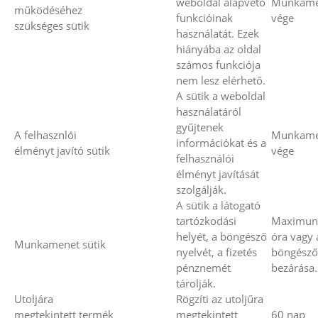
weboldal alapvető
Munkame
működéséhez
funkcióinak
vége
szükséges sütik
használatát. Ezek
hiányába az oldal
számos funkciója
nem lesz elérhető.
A sütik a weboldal
használatáról
gyűjtenek
A felhasznlói
Munkame
információkat és a
élményt javító sütik
vége
felhasználói
élményt javítását
szolgálják.
A sütik a látogató
tartózkodási
Maximun
helyét, a böngésző
óra vagy 
Munkamenet sütik
nyelvét, a fizetés
böngésző
pénznemét
bezárása.
tárolják.
Utoljára
Rögzíti az utoljűra
megtekintett termék
megtekintett
60 nap