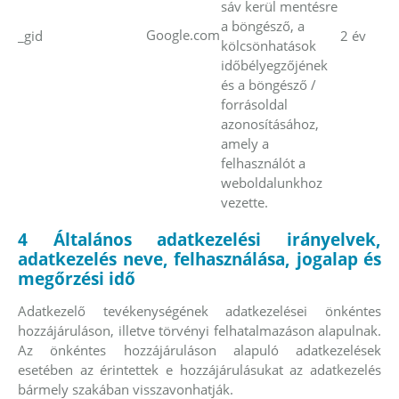
sáv kerül mentésre
a böngésző, a
Google.com
_gid
2 év
kölcsönhatások
időbélyegzőjének
és a böngésző /
forrásoldal
azonosításához,
amely a
felhasználót a
weboldalunkhoz
vezette.
4 Általános adatkezelési irányelvek,
adatkezelés neve, felhasználása, jogalap és
megőrzési idő
Adatkezelő tevékenységének adatkezelései önkéntes
hozzájáruláson, illetve törvényi felhatalmazáson alapulnak.
Az önkéntes hozzájáruláson alapuló adatkezelések
esetében az érintettek e hozzájárulásukat az adatkezelés
bármely szakában visszavonhatják.