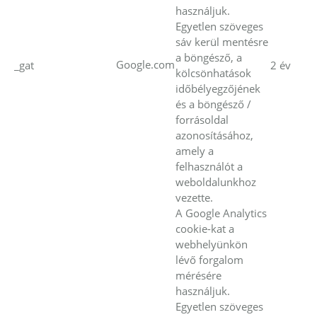
használjuk.
Egyetlen szöveges
sáv kerül mentésre
a böngésző, a
Google.com
_gat
2 év
kölcsönhatások
időbélyegzőjének
és a böngésző /
forrásoldal
azonosításához,
amely a
felhasználót a
weboldalunkhoz
vezette.
A Google Analytics
cookie-kat a
webhelyünkön
lévő forgalom
mérésére
használjuk.
Egyetlen szöveges