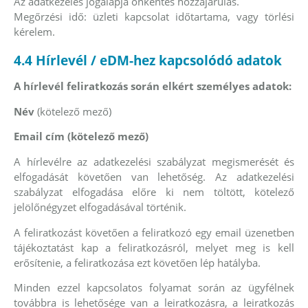
Az adatkezelés jogalapja önkéntes hozzájárulás.
Megőrzési idő: üzleti kapcsolat időtartama, vagy törlési
kérelem.
4.4 Hírlevél / eDM-hez kapcsolódó adatok
A hírlevél feliratkozás során elkért személyes adatok:
Név
(kötelező mező)
Email cím (kötelező mező)
A hírlevélre az adatkezelési szabályzat megismerését és
elfogadását követően van lehetőség. Az adatkezelési
szabályzat elfogadása előre ki nem töltött, kötelező
jelölőnégyzet elfogadásával történik.
A feliratkozást követően a feliratkozó egy email üzenetben
tájékoztatást kap a feliratkozásról, melyet meg is kell
erősítenie, a feliratkozása ezt követően lép hatályba.
Minden ezzel kapcsolatos folyamat során az ügyfélnek
továbbra is lehetősége van a leiratkozásra, a leiratkozás