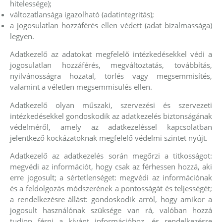
hitelessége);
változatlansága igazolható (adatintegritás);
a jogosulatlan hozzáférés ellen védett (adat bizalmassága)
legyen.
Adatkezelő az adatokat megfelelő intézkedésekkel védi a
jogosulatlan hozzáférés, megváltoztatás, továbbítás,
nyilvánosságra hozatal, törlés vagy megsemmisítés,
valamint a véletlen megsemmisülés ellen.
Adatkezelő olyan műszaki, szervezési és szervezeti
intézkedésekkel gondoskodik az adatkezelés biztonságának
védelméről, amely az adatkezeléssel kapcsolatban
jelentkező kockázatoknak megfelelő védelmi szintet nyújt.
Adatkezelő az adatkezelés során megőrzi a titkosságot:
megvédi az információt, hogy csak az férhessen hozzá, aki
erre jogosult; a sértetlenséget: megvédi az információnak
és a feldolgozás módszerének a pontosságát és teljességét;
a rendelkezésre állást: gondoskodik arról, hogy amikor a
jogosult használónak szüksége van rá, valóban hozzá
tudjon férni a kívánt információhoz, és rendelkezésre