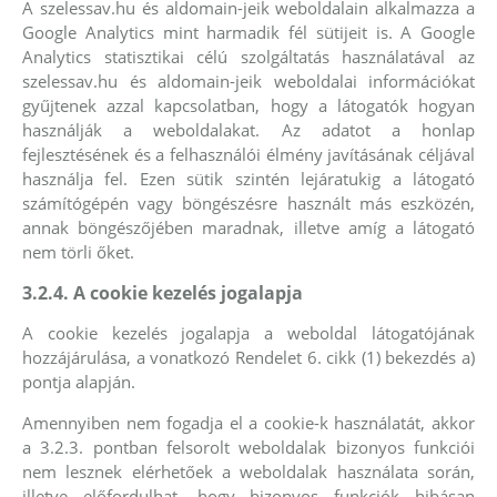
A szelessav.hu és aldomain-jeik weboldalain alkalmazza a
Google Analytics mint harmadik fél sütijeit is. A Google
Analytics statisztikai célú szolgáltatás használatával az
szelessav.hu és aldomain-jeik weboldalai információkat
gyűjtenek azzal kapcsolatban, hogy a látogatók hogyan
használják a weboldalakat. Az adatot a honlap
fejlesztésének és a felhasználói élmény javításának céljával
használja fel. Ezen sütik szintén lejáratukig a látogató
számítógépén vagy böngészésre használt más eszközén,
annak böngészőjében maradnak, illetve amíg a látogató
nem törli őket.
3.2.4. A cookie kezelés jogalapja
A cookie kezelés jogalapja a weboldal látogatójának
hozzájárulása, a vonatkozó Rendelet 6. cikk (1) bekezdés a)
pontja alapján.
Amennyiben nem fogadja el a cookie-k használatát, akkor
a 3.2.3. pontban felsorolt weboldalak bizonyos funkciói
nem lesznek elérhetőek a weboldalak használata során,
illetve előfordulhat, hogy bizonyos funkciók hibásan