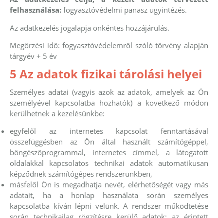
felhasználása:
fogyasztóvédelmi panasz ügyintézés.
Az adatkezelés jogalapja önkéntes hozzájárulás.
Megőrzési idő:
fogyasztóvédelemről szóló törvény alapján
tárgyév + 5 év
5 Az adatok fizikai tárolási helyei
Személyes adatai (vagyis azok az adatok, amelyek az Ön
személyével kapcsolatba hozhatók) a következő módon
kerülhetnek a kezelésünkbe:
egyfelől az internetes kapcsolat fenntartásával
összefüggésben az Ön által használt számítógéppel,
böngészőprogrammal, internetes címmel, a látogatott
oldalakkal kapcsolatos technikai adatok automatikusan
képződnek számítógépes rendszerünkben,
másfelől Ön is megadhatja nevét, elérhetőségét vagy más
adatait, ha a honlap használata során személyes
kapcsolatba kíván lépni velünk. A rendszer működtetése
során technikailag rögzítésre kerülő adatok: az érintett