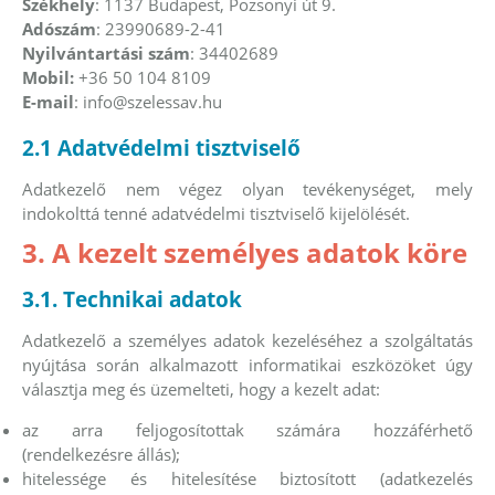
Székhely
: 1137 Budapest, Pozsonyi út 9.
Adószám
: 23990689-2-41
Nyilvántartási szám
: 34402689
Mobil:
+36 50 104 8109
E-mail
:
info@szelessav.hu
2.1 Adatvédelmi tisztviselő
Adatkezelő nem végez olyan tevékenységet, mely
indokolttá tenné adatvédelmi tisztviselő kijelölését.
3. A kezelt személyes adatok köre
3.1. Technikai adatok
Adatkezelő a személyes adatok kezeléséhez a szolgáltatás
nyújtása során alkalmazott informatikai eszközöket úgy
választja meg és üzemelteti, hogy a kezelt adat:
az arra feljogosítottak számára hozzáférhető
(rendelkezésre állás);
hitelessége és hitelesítése biztosított (adatkezelés