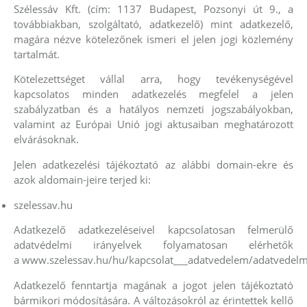
Szélessáv Kft. (cím: 1137 Budapest, Pozsonyi út 9., a
továbbiakban, szolgáltató, adatkezelő) mint adatkezelő,
magára nézve kötelezőnek ismeri el jelen jogi közlemény
tartalmát.
Kötelezettséget vállal arra, hogy tevékenységével
kapcsolatos minden adatkezelés megfelel a jelen
szabályzatban és a hatályos nemzeti jogszabályokban,
valamint az Európai Unió jogi aktusaiban meghatározott
elvárásoknak.
Jelen adatkezelési tájékoztató az alábbi domain-ekre és
azok aldomain-jeire terjed ki:
szelessav.hu
Adatkezelő adatkezeléseivel kapcsolatosan felmerülő
adatvédelmi irányelvek folyamatosan elérhetők
a www.szelessav.hu/hu/kapcsolat___adatvedelem/adatvedelmi
Adatkezelő fenntartja magának a jogot jelen tájékoztató
bármikori módosítására. A változásokról az érintettek kellő