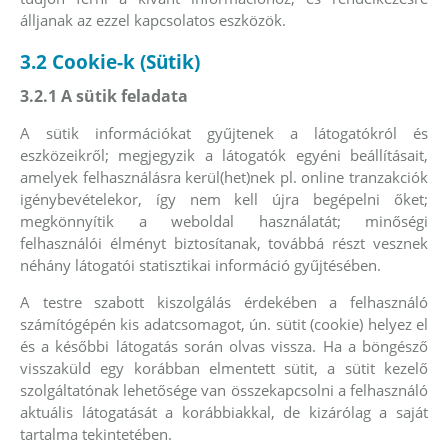
álljanak az ezzel kapcsolatos eszközök.
3.2 Cookie-k (Sütik)
3.2.1 A sütik feladata
A sütik információkat gyűjtenek a látogatókról és
eszközeikről; megjegyzik a látogatók egyéni beállításait,
amelyek felhasználásra kerül(het)nek pl. online tranzakciók
igénybevételekor, így nem kell újra begépelni őket;
megkönnyítik a weboldal használatát; minőségi
felhasználói élményt biztosítanak, továbbá részt vesznek
néhány látogatói statisztikai információ gyűjtésében.
A testre szabott kiszolgálás érdekében a felhasználó
számítógépén kis adatcsomagot, ún. sütit (cookie) helyez el
és a későbbi látogatás során olvas vissza. Ha a böngésző
visszaküld egy korábban elmentett sütit, a sütit kezelő
szolgáltatónak lehetősége van összekapcsolni a felhasználó
aktuális látogatását a korábbiakkal, de kizárólag a saját
tartalma tekintetében.