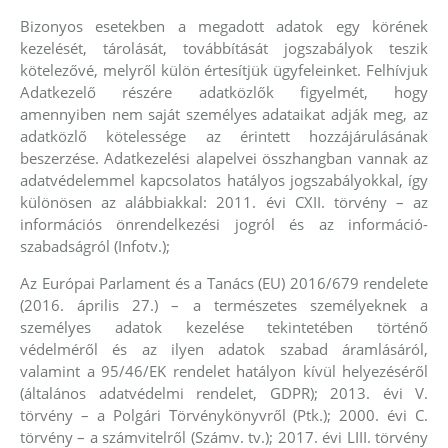
Bizonyos esetekben a megadott adatok egy körének
kezelését, tárolását, továbbítását jogszabályok teszik
kötelezővé, melyről külön értesítjük ügyfeleinket. Felhívjuk
Adatkezelő részére adatközlők figyelmét, hogy
amennyiben nem saját személyes adataikat adják meg, az
adatközlő kötelessége az érintett hozzájárulásának
beszerzése. Adatkezelési alapelvei összhangban vannak az
adatvédelemmel kapcsolatos hatályos jogszabályokkal, így
különösen az alábbiakkal: 2011. évi CXII. törvény – az
információs önrendelkezési jogról és az információ-
szabadságról (Infotv.);
Az Európai Parlament és a Tanács (EU) 2016/679 rendelete
(2016. április 27.) – a természetes személyeknek a
személyes adatok kezelése tekintetében történő
védelméről és az ilyen adatok szabad áramlásáról,
valamint a 95/46/EK rendelet hatályon kívül helyezéséről
(általános adatvédelmi rendelet, GDPR); 2013. évi V.
törvény – a Polgári Törvénykönyvről (Ptk.); 2000. évi C.
törvény – a számvitelről (Számv. tv.); 2017. évi LIII. törvény