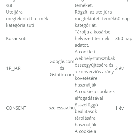
süti
teméket.
Utoljára
Rögzíti az utoljűra
megtekintett termék
megtekintett temék
60 nap
kategória süti
kategóriát.
Tárolja a kosárbe
Kosár süti
helyezett termék
360 nap
adatot.
A cookie-t
webhelystatisztikák
Google.com
összegyűjtésére és
és
1P_JAR
2 év
a konverziós arány
Gstatic.com
követésére
használják.
A cookie a cookie-k
elfogadásával
összefüggő
szelessav.hu
CONSENT
1 év
beállítások
tárolására
használják
A cookie a