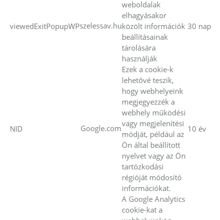
weboldalak
elhagyásakor
szelessav.hu
viewedExitPopupWP
közölt információk
30 nap
beállításainak
tárolására
használják
Ezek a cookie-k
lehetővé teszik,
hogy webhelyeink
megjegyezzék a
webhely működési
vagy megjelenítési
Google.com
NID
10 év
módját, például az
Ön által beállított
nyelvet vagy az Ön
tartózkodási
régióját módosító
információkat.
A Google Analytics
cookie-kat a