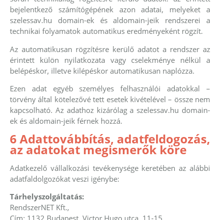
bejelentkező számítógépének azon adatai, melyeket a
szelessav.hu domain-ek és aldomain-jeik rendszerei a
technikai folyamatok automatikus eredményeként rögzít.
Az automatikusan rögzítésre kerülő adatot a rendszer az
érintett külön nyilatkozata vagy cselekménye nélkül a
belépéskor, illetve kilépéskor automatikusan naplózza.
Ezen adat egyéb személyes felhasználói adatokkal –
törvény által kötelezővé tett esetek kivételével – össze nem
kapcsolható. Az adathoz kizárólag a szelessav.hu domain-
ek és aldomain-jeik férnek hozzá.
6 Adattovábbítás, adatfeldogozás,
az adatokat megismerők köre
Adatkezelő vállalkozási tevékenysége keretében az alábbi
adatfaldolgozókat veszi igénybe:
Tárhelyszolgáltatás:
RendszerNET Kft.,
Cím: 1132 Budapest, Victor Hugo utca. 11-15.