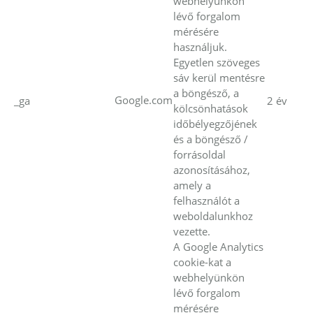
webhelyünkön
lévő forgalom
mérésére
használjuk.
Egyetlen szöveges
sáv kerül mentésre
a böngésző, a
Google.com
_ga
2 év
kölcsönhatások
időbélyegzőjének
és a böngésző /
forrásoldal
azonosításához,
amely a
felhasználót a
weboldalunkhoz
vezette.
A Google Analytics
cookie-kat a
webhelyünkön
lévő forgalom
mérésére