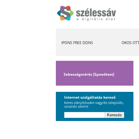
IPDNS FREE DDNS
OKOS OT
Sebességmérés [Speedtest]
Internet szolgáltatás kereső
Keres irányítószám vagy/és település,
utcanév szerint