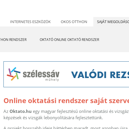
INTERNETES ESZKÖZÖK
OKOS OTTHON
SAJÁT MEGOLDÁS
THON RENDSZER
OKTATÓ ONLINE OKTATÓ RENDSZER
Online oktatási rendszer saját szerv
Az
Oktato.hu
egy magyar fejlesztésű online oktatási és vizsgáz
képzések és vizsgák lebonyolítására fejlesztettünk.
A projekt hosszabb ideig háttérben maradt, most azonban újra 