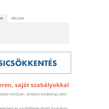
OK
RÓLUNK
eren, saját szabályokkal
tatási rendszer, amelyet eredetileg valós
elérhető és továbbfejleszthető formában